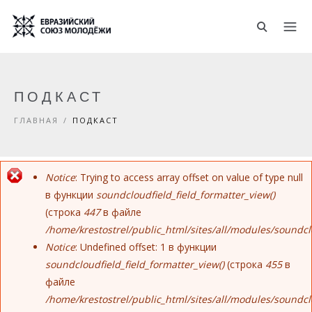
Перейти к основному содержанию
ПОДКАСТ
ГЛАВНАЯ
/
ПОДКАСТ
Notice
: Trying to access array offset on value of type null
Сообщение об ошибке
в функции
soundcloudfield_field_formatter_view()
(строка
447
в файле
/home/krestostrel/public_html/sites/all/modules/soundc
Notice
: Undefined offset: 1 в функции
soundcloudfield_field_formatter_view()
(строка
455
в
файле
/home/krestostrel/public_html/sites/all/modules/soundc