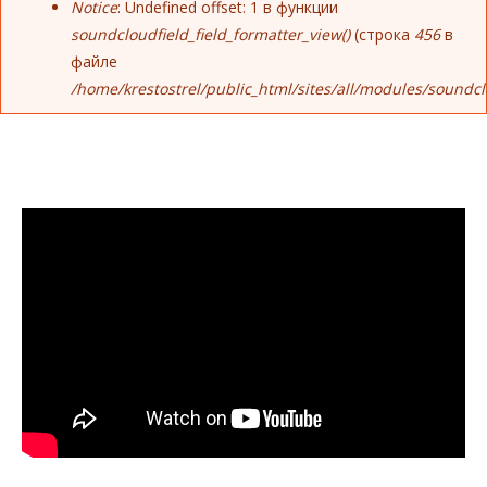
Notice
: Undefined offset: 1 в функции
soundcloudfield_field_formatter_view()
(строка
456
в
файле
/home/krestostrel/public_html/sites/all/modules/soundc