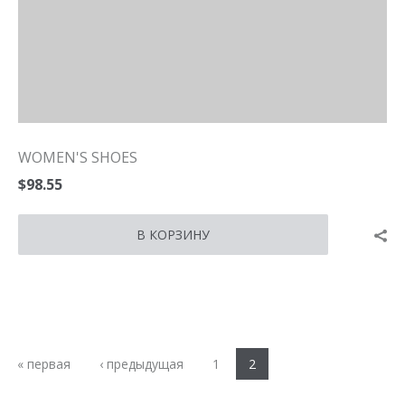
WOMEN'S SHOES
$98.55
Страницы
« первая
‹ предыдущая
1
2