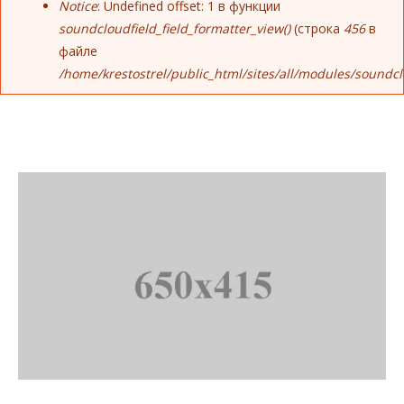
Notice
: Undefined offset: 1 в функции
soundcloudfield_field_formatter_view()
(строка
456
в
файле
/home/krestostrel/public_html/sites/all/modules/soundc