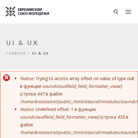
Перейти к основному содержанию
UI & UX
ГЛАВНАЯ
/
UI & UX
Notice
: Trying to access array offset on value of type null
Сообщение об ошибке
в функции
soundcloudfield_field_formatter_view()
(строка
447
в файле
/home/krestostrel/public_html/sites/all/modules/soundc
Notice
: Undefined offset: 1 в функции
soundcloudfield_field_formatter_view()
(строка
455
в
файле
/home/krestostrel/public_html/sites/all/modules/soundc