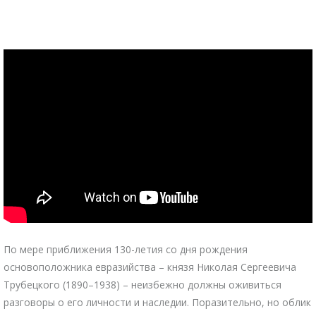
По мере приближения 130-летия со дня рождения
основоположника евразийства – князя Николая Сергеевича
Трубецкого (1890–1938) – неизбежно должны оживиться
разговоры о его личности и наследии. Поразительно, но облик