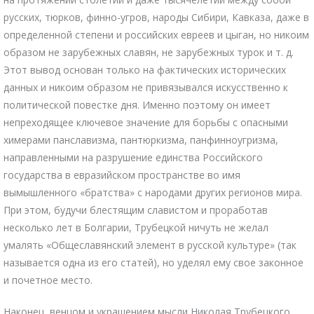
русских, тюрков, финно-угров, народы Сибири, Кавказа, даже в
определенной степени и российских евреев и цыган, но никоим
образом не зарубежных славян, не зарубежных турок и т. д.
Этот вывод основан только на фактических исторических
данных и никоим образом не привязывался искусственно к
политической повестке дня. Именно поэтому он имеет
непреходящее ключевое значение для борьбы с опасными
химерами панславизма, пантюркизма, панфинноугризма,
направленными на разрушение единства Российского
государства в евразийском пространстве во имя
вымышленного «братства» с народами других регионов мира.
При этом, будучи блестящим славистом и проработав
несколько лет в Болгарии, Трубецкой ничуть не желал
умалять «Общеславянский элемент в русской культуре» (так
называется одна из его статей), но уделял ему свое законное
и почетное место.
Наконец, венцом и украшением мысли Николая Трубецкого