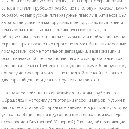
языков и истории русского языка, то в спорах с украинскими
сепаратистами Трубецкой разбил их наголову и показал, каким
образом новый русский литературный язык XVIII–XIX веков был
выработан усилиями малорусских и белорусских писателей и
тем самым стал языком не великорусским только, но
общерусским – единственным языком науки и образования на
Украине, при отказе от которого не может быть никаких иных
последствий, кроме тотальной деградации, варваризации и
оскотинивания общества, попавшего в руки пропагандистов
ненависти. Тезисы Трубецкого по украинскому и белорусскому
вопросу до сих пор являются путеводной звездой не только
для евразийцев, но и для всех русских патриотов.
Еще важнее собственно евразийские выводы Трубецкого.
Обращаясь к материалу этнографии (песен и мифов, музыки и
быта), он в статье «О туранском элементе в русской культуре»
указал на общие черты в духовной и материальной культуре
всех народов Внутренней (Северной) Евразии, объединяющие
на протяжении столетий и даже тысячелетий между собой