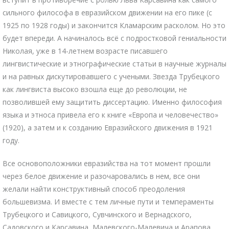
сильного философа в евразийском движении на его пике (с
1925 по 1928 годы) и закончится Кламарским расколом. Но это
будет впереди. А начиналось всё с подростковой гениальности
Николая, уже в 14-летнем возрасте писавшего
лингвистические и этнографические статьи в научные журналы
и на равных дискутировавшего с учеными. Звезда Трубецкого
как лингвиста высоко взошла еще до революции, не
позволившей ему защитить диссертацию. Именно философия
языка и этноса привела его к книге «Европа и человечество»
(1920), а затем и к созданию Евразийского движения в 1921
году.
Все основоположники евразийства на тот момент прошли
через белое движение и разочаровались в нем, все они
желали найти конструктивный способ преодоления
большевизма. И вместе с тем личные пути и темпераменты
Трубецкого и Савицкого, Сувчинского и Вернадского,
Садовского и Карсавина, Малевского-Малевича и Арапова,