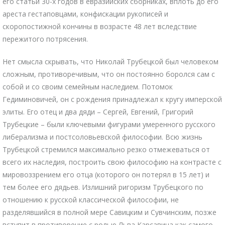
его статьи 30-х годов в евразийских сборниках, вплоть до его
ареста гестаповцами, конфискации рукописей и
скоропостижной кончины в возрасте 48 лет вследствие
пережитого потрясения.
Нет смысла скрывать, что Николай Трубецкой был человеком
сложным, противоречивым, что он постоянно боролся сам с
собой и со своим семейным наследием. Потомок
Гедиминовичей, он с рождения принадлежал к кругу имперской
элиты. Его отец и два дяди – Сергей, Евгений, Григорий
Трубецкие – были ключевыми фигурами умеренного русского
либерализма и постсоловьевской философии. Всю жизнь
Трубецкой стремился максимально резко отмежеваться от
всего их наследия, построить свою философию на контрасте с
мировоззрением его отца (которого он потерял в 15 лет) и
тем более его дядьев. Излишний ригоризм Трубецкого по
отношению к русской классической философии, не
разделявшийся в полной мере Савицким и Сувчинским, позже
вступит в противоречие с ролью Льва Карсавина как самого