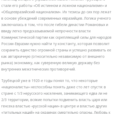
стали его работы «Об истинном и ложном национализме» и
«Общеевразийский национализм». Их тезисы до сих пор лежат
в основе убеждений современных евразийцев. Логика ученого
заключалась в том, что после гибели династии Романовых и
ввиду легко предсказываемой непрочности власти
Коммунистической партии как скрепляющей силы для народов
России-Евразии нужно найти ту константу, которая позволит
сохранить единство огромной страны и успешно развивать ее
как автаркичную (относительно независимую от внешнего
рынка) экономику, как суверенную великую державу без
внутренних межэтнических противоречий.
Трубецкой уже в 1920-е годы понял то, что некоторые
«националисты» неспособны понять даже сто лет спустя: в
стране с 1/3 нерусского населения, занимающего едва ли не
2/3 территории, всякие попытки подменить власть царя или
генсека властью «русской нации» в центре и властью других
«титульных наций» на окраинах смертельно опасны. Любовь к