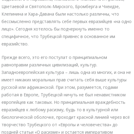
Цветаевой и Святополк-Мирского, Бромберга и Чхеидзе,
Клепинина и Хара-Давана были настолько различны, что
бессмысленно представлять себе первых евразийцев «на одно
лицо». Сегодня хотелось бы подчеркнуть именно то
специфичное, что Трубецкой привнес в основанное им
евразийство.
Прежде всего, это его постулат о принципиальном
равноправии различных цивилизаций, культур.
Западноевропейская культура – лишь одна из многих, и она не
имеет никаких моральных прав считать себя выше культуры
русской или африканской. При этом, разумеется, годами
работая в Европе, Трубецкой ничуть не был ненавистником
европейцев как таковых. Но принципиальная враждебность
евразийцев к любому расизму, будь то в культурной или
биологической оболочке, проходит красной линией через всё
творчество Трубецкого от «Европы и человечества» до
поздней статьи «О расизме» и остается императивом