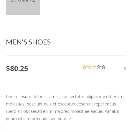
MEN'S SHOES
$80.25
1
2
3
4
5
0
Lorem ipsum dolor sit amet, consectetur adipisicing elit. Animi,
molestias, nesciunt quis et excepturi deserunt repellendus
libero sit obcaecati enim maiores molestiae eaque. Pariatur,
quam nihil rerum unde sed beatae