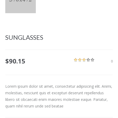
SUNGLASSES
$90.15
1
2
3
4
5
0
Lorem ipsum dolor sit amet, consectetur adipisicing elit. Animi,
molestias, nesciunt quis et excepturi deserunt repellendus
libero sit obcaecati enim maiores molestiae eaque. Pariatur,
quam nihil rerum unde sed beatae